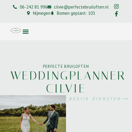
06-242 81 996
cilvie@perfectebruiloften.nl
Nijmegen
Bomen geplant: 103
PERFECTE BRUILOFTEN
WEDDINGPLANNER
CILVIE
BEKIJK DIENSTEN⟶