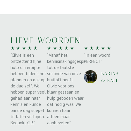
LIEVE WOORDEN
★
★
★
★
★
★
★
★
★
★
★
★
★
★
★
“Cilvie is een
“Vanaf het
“In een woord:
ontzettend fijne
kennismakingsgesprek
PERFECT”
hulp om erbij te
tot de laatste
hebben tijdens het
seconde van onze
KARINA
plannen en ook op
bruiloft heeft
& RALF
de dag zelf. We
Cilvie voor ons
hebben super veel
klaar gestaan en
gehad aan haar
hulp geboden waar
kennis en kunde
dat nodig was. We
om de dag soepel
kunnen haar
te laten verlopen.
alleen maar
Bedankt Cil!.”
aanbevelen”