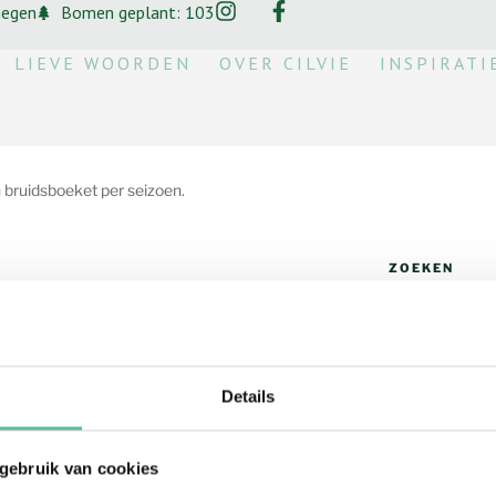
megen
Bomen geplant: 103
LIEVE WOORDEN
OVER CILVIE
INSPIRATI
en bruidsboeket per seizoen.
ZOEKEN
seizoen
Details
OVER DEZE B
In deze blogs s
 gebruik van cookies
weddingplanner,