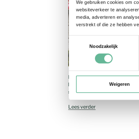
We gebruiken cookies om cont
websiteverkeer te analyseren
media, adverteren en analys
verstrekt of die ze hebben v
Toestemmingsselectie
Noodzakelijk
Elk jaargetijde heeft zijn eig
Weigeren
bloemen. In deze blog deel ik
seizoen.
Lees verder