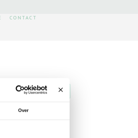
E
CONTACT
Over
LOG’S
chrijf ik wat ik zoal meemaak als
 geef ik tips en lees je over de