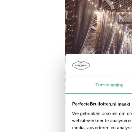
Industrieel Trouwen is al een 
De belangrijkste ingrediënten:
Toestemming
decoratie en een free minded s
Lees verder
PerfecteBruiloften.nl maakt
We gebruiken cookies om cont
websiteverkeer te analyseren
media, adverteren en analys