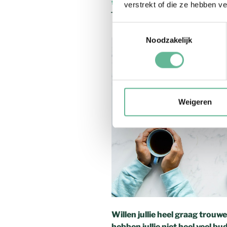
9 DECEMBER 2018
verstrekt of die ze hebben v
Tips voor een budge
Toestemmingsselectie
Noodzakelijk
Weigeren
Willen jullie heel graag trou
hebben jullie niet heel veel bu