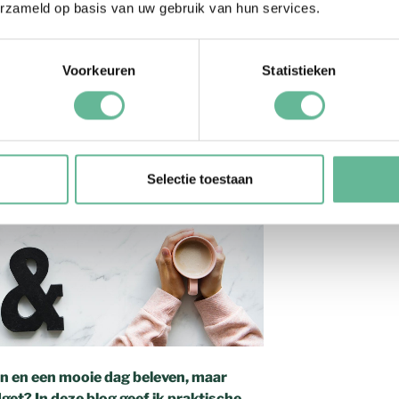
erzameld op basis van uw gebruik van hun services.
t bruiloft
Voorkeuren
Statistieken
Selectie toestaan
wen en een mooie dag beleven, maar
dget? In deze blog geef ik praktische