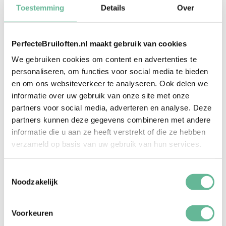
Toestemming
Details
Over
PerfecteBruiloften.nl maakt gebruik van cookies
We gebruiken cookies om content en advertenties te
personaliseren, om functies voor social media te bieden
en om ons websiteverkeer te analyseren. Ook delen we
informatie over uw gebruik van onze site met onze
Het lijkt misschien makkelijk, even een ring
partners voor social media, adverteren en analyse. Deze
uitzoeken. Maar dit zijn niet zomaar ringen, dit zijn
partners kunnen deze gegevens combineren met andere
ringen die je hele leven mee (moeten) gaan. Lees
informatie die u aan ze heeft verstrekt of die ze hebben
gauw verder voor 4 tips.
verzameld op basis van uw gebruik van hun services.
Lees verder
Toestemmingsselectie
Noodzakelijk
2 NOVEMBER 2018
Op zoek naar alternatieven voor ringen?
Voorkeuren
Wil je elkaar wel graag wat geven, wat jullie liefde