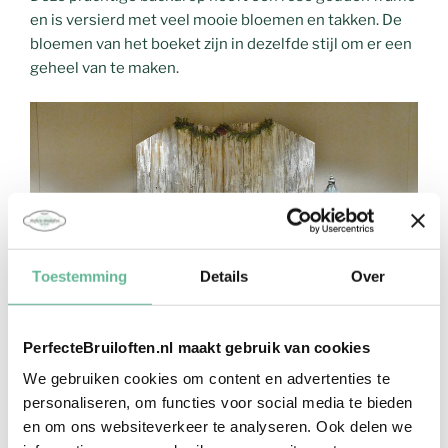
en is versierd met veel mooie bloemen en takken. De
bloemen van het boeket zijn in dezelfde stijl om er een
geheel van te maken.
Toestemming
Details
Over
PerfecteBruiloften.nl maakt gebruik van cookies
Ook kun je de backdrop op een aparte plek in de ruimte
We gebruiken cookies om content en advertenties te
neerzetten en hem dan gebruiken voor een
personaliseren, om functies voor social media te bieden
fotomoment. Dit verbergt meteen de saaie witte muur.
en om ons websiteverkeer te analyseren. Ook delen we
Zoals hierboven met een geheel houten variant.