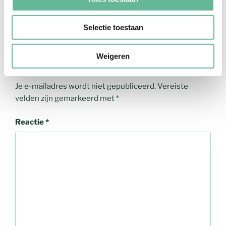
Onwijs gave foto’s zeg! Veel geluk saampies!
Reageer
Selectie toestaan
Weigeren
Geef een reactie
Je e-mailadres wordt niet gepubliceerd.
Vereiste
velden zijn gemarkeerd met
*
Reactie
*