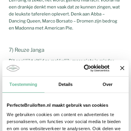
Één ding is zeker, het wordt geheid hilarisch. Vooral na
een drankje denkt men vaak dat ze kunnen zingen, wat
de leukste taferelen oplevert. Denk aan Abba –
Dancing Queen, Marco Borsato – Dromen zijn bedrog
en Madonna met American Pie.
7) Reuze Janga
Dit spel lijkt altijd zo makkelijk, maar niets is minder
waar. Probeer maar eens onder druk van 50
enthousiaste gasten de juiste steen te pakken. Janga is
er ook in reuze formaat wat een hoop ophef
Toestemming
Details
Over
veroorzaakt als de toren omvalt!
PerfecteBruiloften.nl maakt gebruik van cookies
We gebruiken cookies om content en advertenties te
personaliseren, om functies voor social media te bieden
en om ons websiteverkeer te analyseren. Ook delen we