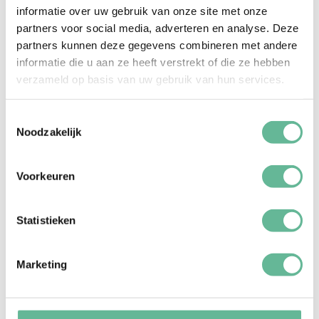
informatie over uw gebruik van onze site met onze
partners voor social media, adverteren en analyse. Deze
partners kunnen deze gegevens combineren met andere
informatie die u aan ze heeft verstrekt of die ze hebben
verzameld op basis van uw gebruik van hun services.
Toestemmingsselectie
Noodzakelijk
Voorkeuren
8) Casino
Huur diverse casino speeltafels en geef bij
Statistieken
binnenkomst elke gast een aantal fiches mee. Een
aantal leuke en bekende spellen zijn roulette, blackjack
en poker. Laat de gasten lekker aanschuiven waar ze
Marketing
willen en succes gegarandeerd. Wie aan het einde van
de dag de meeste fiches heeft is de winnaar. Extra leuk:
zorg dat de DJ alle toeters en bellen laat afgaan, net