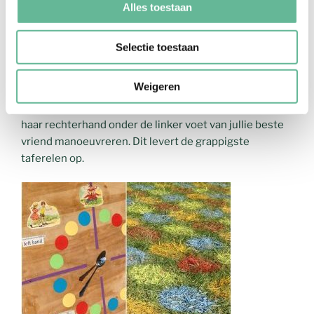
Alles toestaan
zoals in het casino en loof nog een prijsje uit.
Selectie toestaan
9) Twister
Weigeren
Wellicht niet heel handig voor de dames in een mooie
jurk, maar wel altijd een erg grappig spel. Laat je nichtje
haar rechterhand onder de linker voet van jullie beste
vriend manoeuvreren. Dit levert de grappigste
taferelen op.