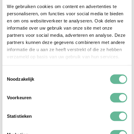
We gebruiken cookies om content en advertenties te
personaliseren, om functies voor social media te bieden
en om ons websiteverkeer te analyseren. Ook delen we
informatie over uw gebruik van onze site met onze
partners voor social media, adverteren en analyse. Deze
partners kunnen deze gegevens combineren met andere
Indonesië, het land van veel verschillende culturen.
informatie die u aan ze heeft verstrekt of die ze hebben
Met haar vele tempels, heerlijk eten, luxe resorts en
verzameld op basis van uw gebruik van hun services.
aanrader als
mooie witte stranden een echte
Destination Wedding of huwelijksreis.
Toestemmingsselectie
Noodzakelijk
Lees verder
Voorkeuren
26 JUNI 2019
Styled table
Statistieken